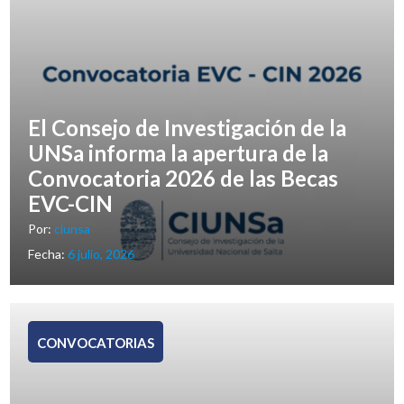
Patrimonio
Departamento Contable
El Consejo de Investigación de la
Comunidad CIUNSa
UNSa informa la apertura de la
Convocatoria 2026 de las Becas
Contrataciones y Compras
EVC-CIN
Por:
ciunsa
Cronograma de Actividades
Fecha:
6 julio, 2026
CONVOCATORIAS