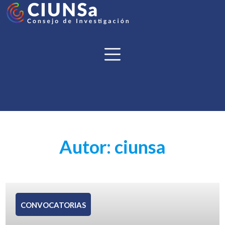
Novedades
Institucional
Autor: ciunsa
Proyectos y Programas
Programa de Incentivos a los Docentes-
Investigadores
CONVOCATORIAS
Becas